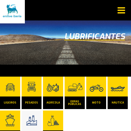
LUBRIFICANTES
OBRAS
LIGEIROS
PESADOS
AGRÍCOLA
MOTO
NÁUTICA
PÚBLICAS