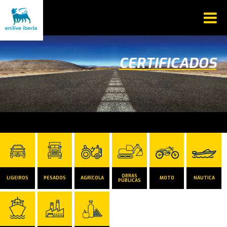
CERTIFICADOS
OBRAS
LIGEIROS
PESADOS
AGRÍCOLA
MOTO
NÁUTICA
PÚBLICAS