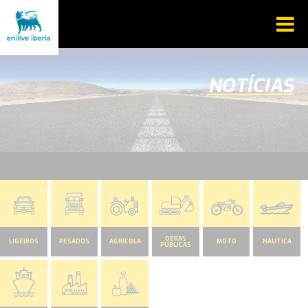
NOTÍCIAS
OBRAS
LIGEIROS
PESADOS
AGRÍCOLA
MOTO
NÁUTICA
PÚBLICAS