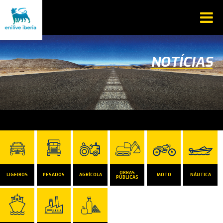
NOTÍCIAS
OBRAS
LIGEIROS
PESADOS
AGRÍCOLA
MOTO
NÁUTICA
PÚBLICAS