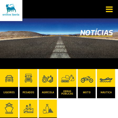
NOTÍCIAS
OBRAS
LIGEIROS
PESADOS
AGRÍCOLA
MOTO
NÁUTICA
PÚBLICAS