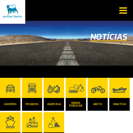
NOTÍCIAS
OBRAS
LIGEIROS
PESADOS
AGRÍCOLA
MOTO
NÁUTICA
PÚBLICAS