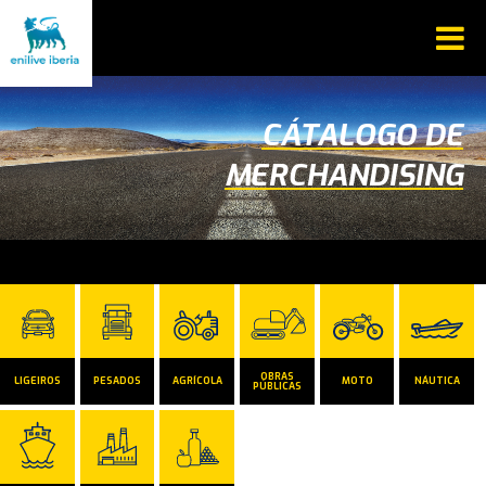
CÁTALOGO DE
MERCHANDISING
OBRAS
LIGEIROS
PESADOS
AGRÍCOLA
MOTO
NÁUTICA
PÚBLICAS