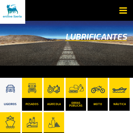
LUBRIFICANTES
OBRAS
LIGEIROS
PESADOS
AGRÍCOLA
MOTO
NÁUTICA
PÚBLICAS