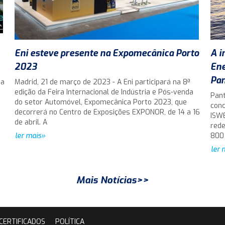
Eni esteve presente na Expomecânica Porto
A i
2023
Ene
Pan
da
Madrid, 21 de março de 2023 - A Eni participará na 8ª
edição da Feira Internacional de Indústria e Pós-venda
Pant
do setor Automóvel, Expomecânica Porto 2023, que
conc
decorrerá no Centro de Exposições EXPONOR, de 14 a 16
ISWE
de abril. A
rede
ler mais»
800
ler 
Mais Notícias>>
CERTIFICADOS
POLÍTICA