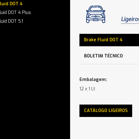
luid DOT 4
luid DOT 4 Plus
Ligeiro
luid DOT 5.1
Brake Fluid DOT 4
BOLETIM TÉCNICO
Embalagem:
12 x 1 Lt
CATÁLOGO LIGEIROS