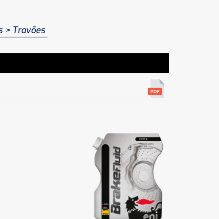
s
Travões