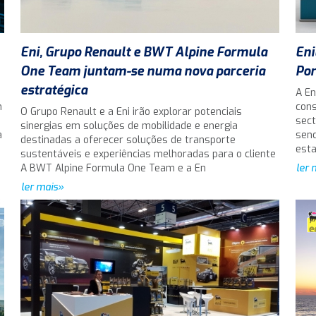
Eni, Grupo Renault e BWT Alpine Formula
Eni
One Team juntam-se numa nova parceria
Por
estratégica
A En
m
cons
O Grupo Renault e a Eni irão explorar potenciais
sect
sinergias em soluções de mobilidade e energia
a
send
destinadas a oferecer soluções de transporte
est
sustentáveis e experiências melhoradas para o cliente
A BWT Alpine Formula One Team e a En
ler 
ler mais»