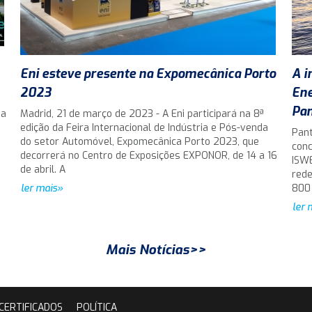
Eni esteve presente na Expomecânica Porto
A i
2023
Ene
Pan
da
Madrid, 21 de março de 2023 - A Eni participará na 8ª
edição da Feira Internacional de Indústria e Pós-venda
Pant
do setor Automóvel, Expomecânica Porto 2023, que
conc
decorrerá no Centro de Exposições EXPONOR, de 14 a 16
ISWE
de abril. A
rede
ler mais»
800
ler 
Mais Notícias>>
CERTIFICADOS
POLÍTICA