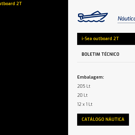
utboard 2T
Náutic
i-Sea outboard 2T
BOLETIM TÉCNICO
Embalagem:
205 Lt
20 Lt
12 x 1 Lt
CATÁLOGO NÁUTICA