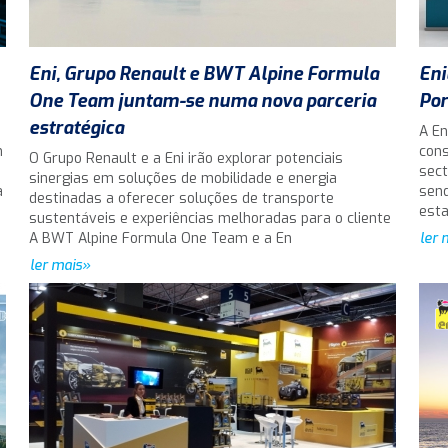
Eni, Grupo Renault e BWT Alpine Formula
Eni
One Team juntam-se numa nova parceria
Por
estratégica
A En
m
cons
O Grupo Renault e a Eni irão explorar potenciais
sect
sinergias em soluções de mobilidade e energia
a
send
destinadas a oferecer soluções de transporte
est
sustentáveis e experiências melhoradas para o cliente
A BWT Alpine Formula One Team e a En
ler 
ler mais»