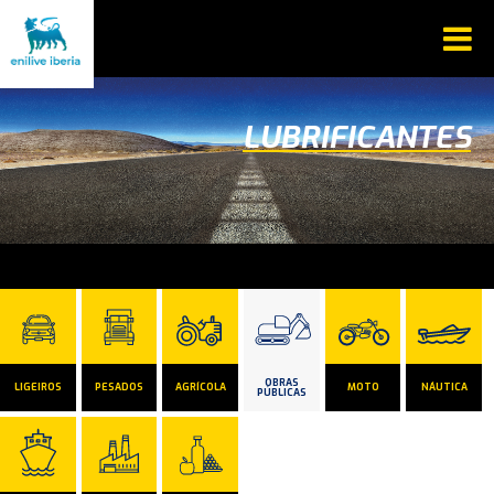
LUBRIFICANTES
OBRAS
LIGEIROS
PESADOS
AGRÍCOLA
MOTO
NÁUTICA
PÚBLICAS