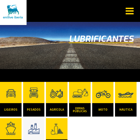
LUBRIFICANTES
OBRAS
LIGEIROS
PESADOS
AGRÍCOLA
MOTO
NÁUTICA
PÚBLICAS