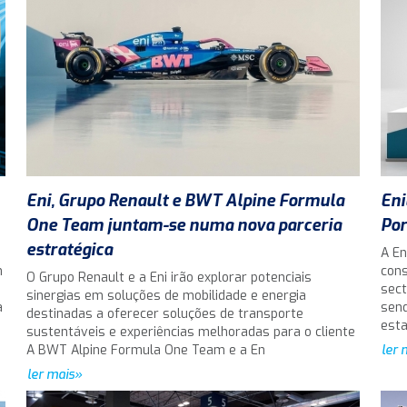
Eni, Grupo Renault e BWT Alpine Formula
Eni
One Team juntam-se numa nova parceria
Por
estratégica
A En
m
cons
O Grupo Renault e a Eni irão explorar potenciais
sect
sinergias em soluções de mobilidade e energia
a
send
destinadas a oferecer soluções de transporte
est
sustentáveis e experiências melhoradas para o cliente
A BWT Alpine Formula One Team e a En
ler 
ler mais»