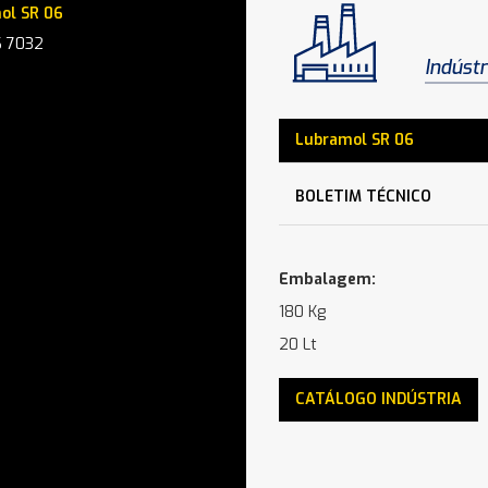
ol SR 06
 7032
Indústr
Lubramol SR 06
BOLETIM TÉCNICO
Embalagem:
180 Kg
20 Lt
CATÁLOGO INDÚSTRIA