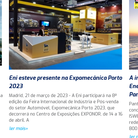
Eni esteve presente na Expomecânica Porto
A i
2023
Ene
Pan
da
Madrid, 21 de março de 2023 - A Eni participará na 8ª
edição da Feira Internacional de Indústria e Pós-venda
Pant
do setor Automóvel, Expomecânica Porto 2023, que
conc
decorrerá no Centro de Exposições EXPONOR, de 14 a 16
ISWE
de abril. A
rede
ler mais»
800
ler 