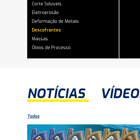
Corte Solúveis
Eletroerosão
Deformação de Metais
Descofrantes
Massas
Óleos de Processo
NOTÍCIAS
VÍDEO
Todas