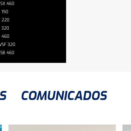
FSX 460
S 150
S 220
S 320
S 460
VSF 320
ESB 460
S
COMUNICADOS