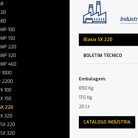
68
320
Indústr
680
FMP 100
FMP 150
Blasia SX 220
 FMP 220
FMP 320
BOLETIM TÉCNICO
 FMP 460
P 1000
Embalagem:
P 2200
850 Kg
SX 100
170 Kg
SX 150
20 Lt
SX 220
SX 320
CATÁLOGO INDÚSTRIA
FSX 220
FSX 320