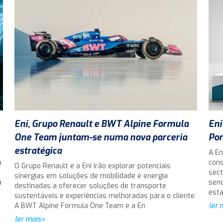
Eni, Grupo Renault e BWT Alpine Formula
Eni
One Team juntam-se numa nova parceria
Por
estratégica
A En
m
cons
O Grupo Renault e a Eni irão explorar potenciais
sect
sinergias em soluções de mobilidade e energia
a
send
destinadas a oferecer soluções de transporte
est
sustentáveis e experiências melhoradas para o cliente
A BWT Alpine Formula One Team e a En
ler 
ler mais»