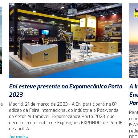
Eni esteve presente na Expomecânica Porto
A i
2023
Ene
Pan
da
Madrid, 21 de março de 2023 - A Eni participará na 8ª
edição da Feira Internacional de Indústria e Pós-venda
Pant
do setor Automóvel, Expomecânica Porto 2023, que
conc
decorrerá no Centro de Exposições EXPONOR, de 14 a 16
ISWE
de abril. A
rede
ler mais»
800