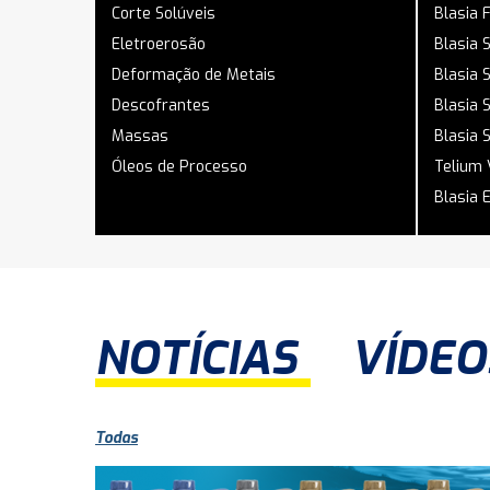
Corte Solúveis
Blasia 
Eletroerosão
Blasia 
Deformação de Metais
Blasia 
Descofrantes
Blasia 
Massas
Blasia 
Óleos de Processo
Telium 
Blasia 
NOTÍCIAS
VÍDEO
Todas