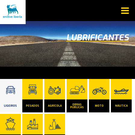
LUBRIFICANTES
OBRAS
LIGEIROS
PESADOS
AGRÍCOLA
MOTO
NÁUTICA
PÚBLICAS