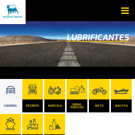
LUBRIFICANTES
OBRAS
LIGEIROS
PESADOS
AGRÍCOLA
MOTO
NÁUTICA
PÚBLICAS