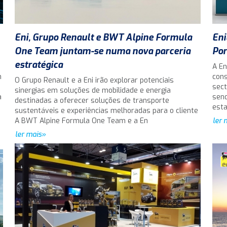
Eni, Grupo Renault e BWT Alpine Formula
Eni
One Team juntam-se numa nova parceria
Por
estratégica
A En
m
cons
O Grupo Renault e a Eni irão explorar potenciais
sect
sinergias em soluções de mobilidade e energia
a
send
destinadas a oferecer soluções de transporte
est
sustentáveis e experiências melhoradas para o cliente
A BWT Alpine Formula One Team e a En
ler 
ler mais»