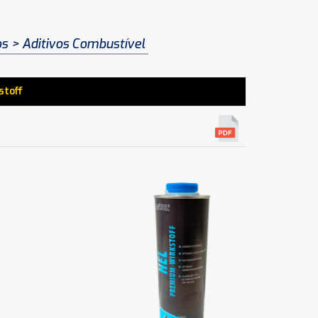
os
Aditivos Combustível
toff