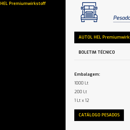
HEL Premiumwirkstoff
Pesad
AUTOL HEL Premiumwirks
BOLETIM TÉCNICO
Embalagem:
1000 Lt
200 Lt
1 Lt x 12
CATÁLOGO PESADOS