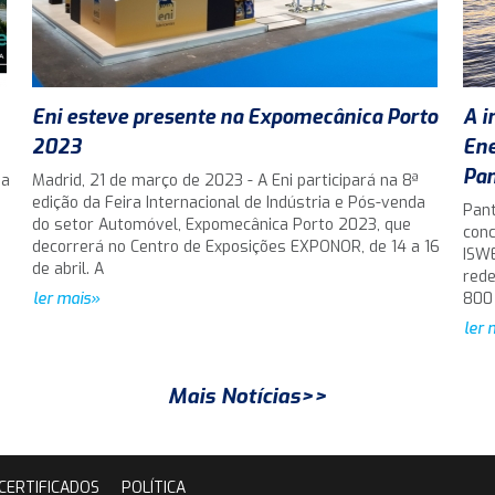
Eni esteve presente na Expomecânica Porto
A i
2023
Ene
Pan
da
Madrid, 21 de março de 2023 - A Eni participará na 8ª
edição da Feira Internacional de Indústria e Pós-venda
Pant
do setor Automóvel, Expomecânica Porto 2023, que
conc
decorrerá no Centro de Exposições EXPONOR, de 14 a 16
ISWE
de abril. A
rede
ler mais»
800
ler 
Mais Notícias>>
CERTIFICADOS
POLÍTICA