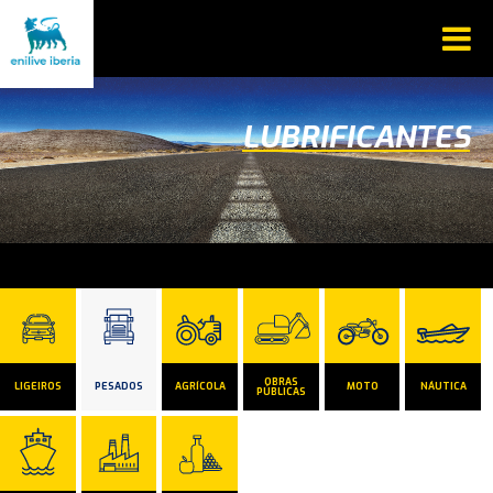
LUBRIFICANTES
OBRAS
LIGEIROS
PESADOS
AGRÍCOLA
MOTO
NÁUTICA
PÚBLICAS