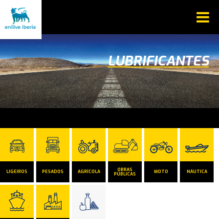
LUBRIFICANTES
OBRAS
LIGEIROS
PESADOS
AGRÍCOLA
MOTO
NÁUTICA
PÚBLICAS