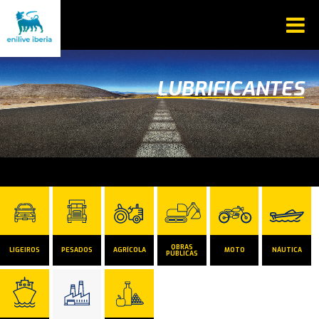
LUBRIFICANTES
OBRAS
LIGEIROS
PESADOS
AGRÍCOLA
MOTO
NÁUTICA
PÚBLICAS