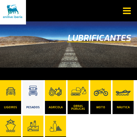
LUBRIFICANTES
OBRAS
LIGEIROS
PESADOS
AGRÍCOLA
MOTO
NÁUTICA
PÚBLICAS