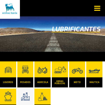
LUBRIFICANTES
OBRAS
LIGEIROS
PESADOS
AGRÍCOLA
MOTO
NÁUTICA
PÚBLICAS