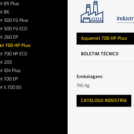
t 85 Plus
t 86
Indústr
t 500 FG Plus
t 500 FG ECO
t 260 EP
Aquamet 700 HP Plus
t 700 HP Plus
t 700 HP ECO
BOLETIM TÉCNICO
t 205
t 104 Plus
Embalagem:
t 700 EP
190 Kg
t S 700 BS
CATÁLOGO INDÚSTRIA