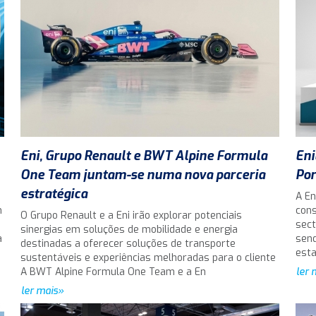
Eni, Grupo Renault e BWT Alpine Formula
Eni
One Team juntam-se numa nova parceria
Por
estratégica
A En
m
cons
O Grupo Renault e a Eni irão explorar potenciais
sect
sinergias em soluções de mobilidade e energia
a
send
destinadas a oferecer soluções de transporte
est
sustentáveis e experiências melhoradas para o cliente
A BWT Alpine Formula One Team e a En
ler 
ler mais»