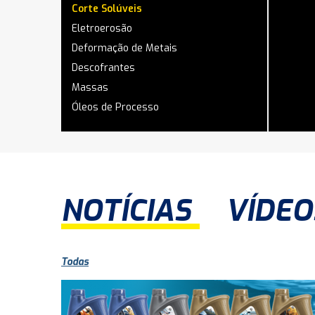
Corte Solúveis
Eletroerosão
Deformação de Metais
Descofrantes
Massas
Óleos de Processo
NOTÍCIAS
VÍDEO
Todas