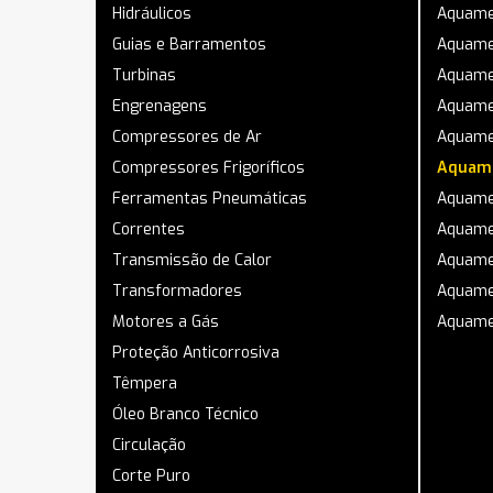
Hidráulicos
Aquame
Guias e Barramentos
Aquame
Turbinas
Aquame
Engrenagens
Aquame
Compressores de Ar
Aquame
Compressores Frigoríficos
Aquame
Ferramentas Pneumáticas
Aquame
Correntes
Aquame
Transmissão de Calor
Aquame
Transformadores
Aquame
Motores a Gás
Aquame
Proteção Anticorrosiva
Têmpera
Óleo Branco Técnico
Circulação
Corte Puro