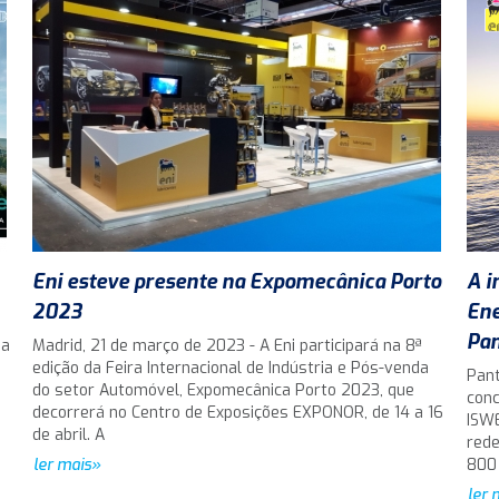
Eni esteve presente na Expomecânica Porto
A i
2023
Ene
Pan
da
Madrid, 21 de março de 2023 - A Eni participará na 8ª
edição da Feira Internacional de Indústria e Pós-venda
Pant
do setor Automóvel, Expomecânica Porto 2023, que
conc
decorrerá no Centro de Exposições EXPONOR, de 14 a 16
ISWE
de abril. A
rede
ler mais»
800
ler 