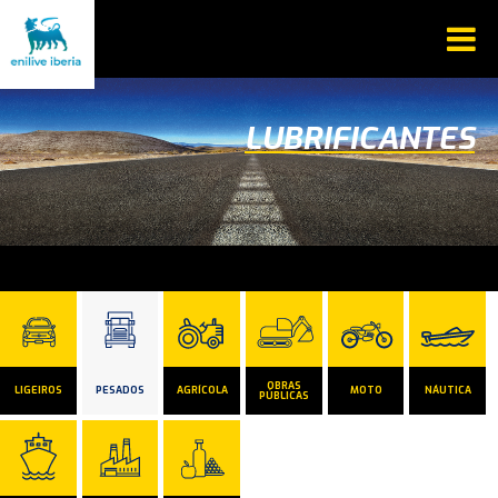
LUBRIFICANTES
OBRAS
LIGEIROS
PESADOS
AGRÍCOLA
MOTO
NÁUTICA
PÚBLICAS