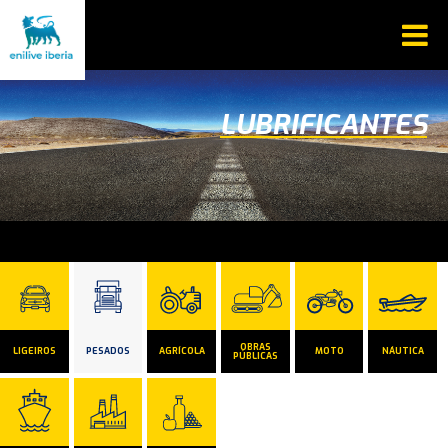
LUBRIFICANTES
OBRAS
LIGEIROS
PESADOS
AGRÍCOLA
MOTO
NÁUTICA
PÚBLICAS